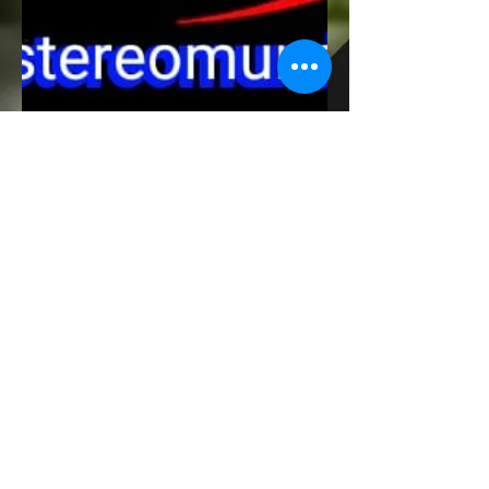
© 2021 Stereo Mundo. Proudly created
by
Juanito